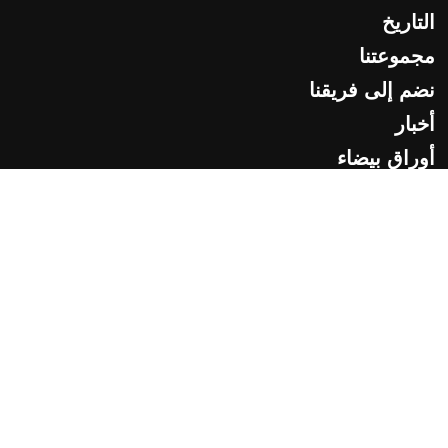
التاريخ
مجموعتنا
نضم إلى فريقنا
أخبار
أوراق بيضاء
Ethical Code
© 2026 Caprari. Caprari Spa Via Emilia Ovest 900 - 41123
Modena - Tel. +39 059897611 P. IVA n° 01779310364
-
Cookie Policy
-
Privacy Policy
-
EHS Policy