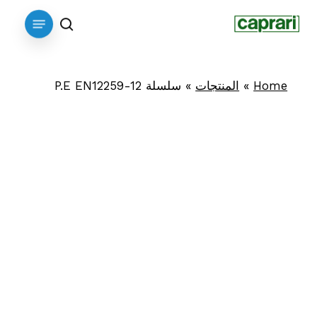
p
Menu
o
search
n
t
Home
»
المنتجات
»
سلسلة P.E EN12259-12