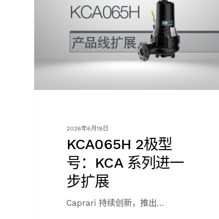
型
号：
KCA
系
列
进
一
步
扩
展
2026年6月19日
KCA065H 2极型
号：KCA 系列进一
步扩展
Caprari 持续创新，推出…