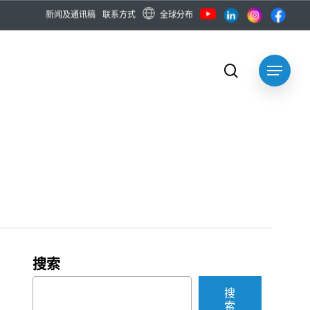
全球分布
新
闻
及
通
讯
稿
联
系
方
式
search
Menu
搜索
搜
索