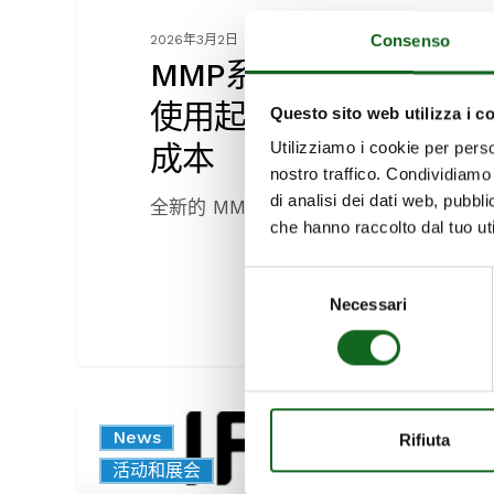
节
Consenso
2026年3月2日
省
MMP系列：从开始
成
本
使用起就为您节省
Questo sito web utilizza i c
Utilizziamo i cookie per perso
成本
nostro traffico. Condividiamo 
di analisi dei dati web, pubbl
全新的 MMP 系列 6”、8…
che hanno raccolto dal tuo uti
Selezione
Necessari
del
consenso
Caprari
News
Rifiuta
at
企业
活动和展会
Ifat