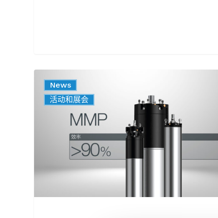
MMP
News
系
企业
活动和展会
列：
从
开
始
使
用
起
就
为
您