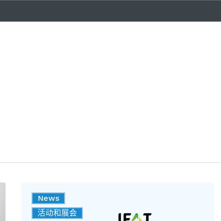
Caprari
News
将
企业
活动和展会
参