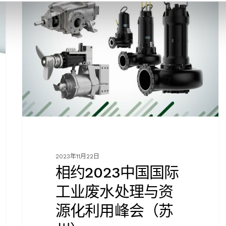
中
国
国
际
工
业
废
水
处
理
与
资
2023年11月22日
源
相约2023中国国际
化
利
工业废水处理与资
用
源化利用峰会（苏
峰