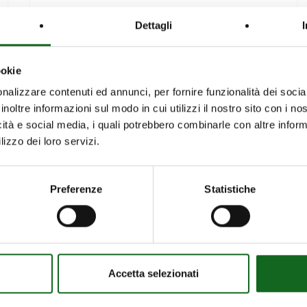
Dettagli
2025年4月1日
ECOMONDO
CHINA 2025
ookie
nalizzare contenuti ed annunci, per fornire funzionalità dei socia
与我们一起参加 Ecomond…
inoltre informazioni sul modo in cui utilizzi il nostro sito con i n
icità e social media, i quali potrebbero combinarle con altre inform
lizzo dei loro servizi.
Preferenze
Statistiche
相
News
Accetta selezionati
约
企业
活动和展会
2023