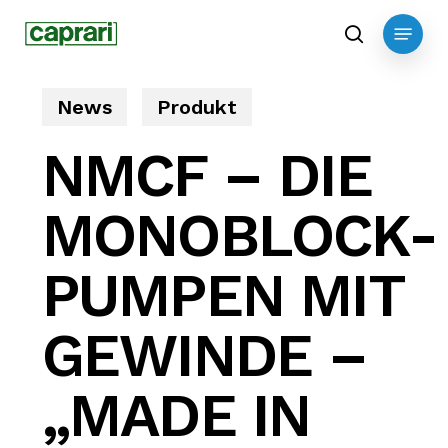
Skip
Menu
to
search
main
content
News
Produkt
NMCF – DIE
MONOBLOCK-
PUMPEN MIT
GEWINDE –
„MADE IN