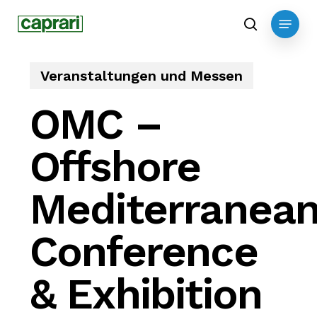
Skip
Menu
to
search
main
content
Veranstaltungen und Messen
OMC –
Offshore
Mediterranea
Conference
& Exhibition