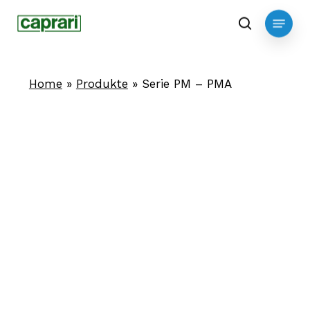
Skip
Menu
to
search
main
content
Home
»
Produkte
»
Serie PM – PMA