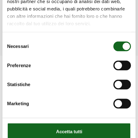
nostri partner che si occupano di analisi dei dati web,
erfahren?
pubblicità e social media, i quali potrebbero combinarle
con altre informazioni che hai fornito loro o che hanno
Unser Team steht Ihnen jederzeit gerne zur
raccolto dal tuo utilizzo dei loro servizi.
Verfügung.
Selezione
Mehr erfahren
Necessari
del
consenso
Verknüpfte Produkte
Preferenze
Statistiche
Marketing
Accetta tutti