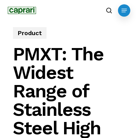
Skip
Menu
to
search
main
content
Product
PMXT: The
Widest
Range of
Stainless
Steel High