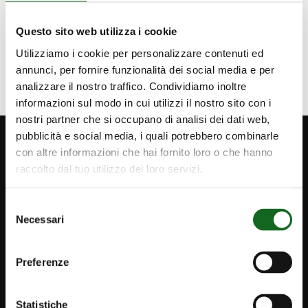
Learn more
Questo sito web utilizza i cookie
Utilizziamo i cookie per personalizzare contenuti ed
annunci, per fornire funzionalità dei social media e per
analizzare il nostro traffico. Condividiamo inoltre
informazioni sul modo in cui utilizzi il nostro sito con i
nostri partner che si occupano di analisi dei dati web,
pubblicità e social media, i quali potrebbero combinarle
con altre informazioni che hai fornito loro o che hanno
raccolto dal tuo utilizzo dei loro servizi.
Selezione
Necessari
del
FOLLOW US
consenso
Preferenze
Statistiche