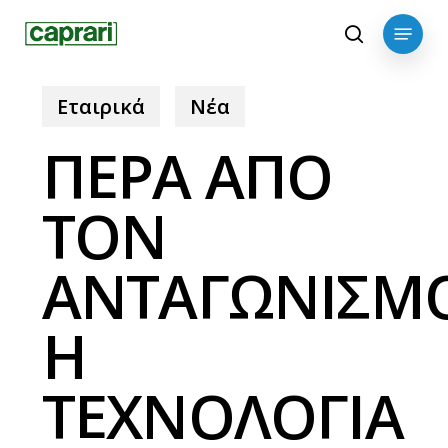
Skip
Menu
to
search
main
content
Εταιρικά
Νέα
ΠΕΡΑ ΑΠΟ
ΤΟΝ
ΑΝΤΑΓΩΝΙΣΜ
Η
ΤΕΧΝΟΛΟΓΙΑ