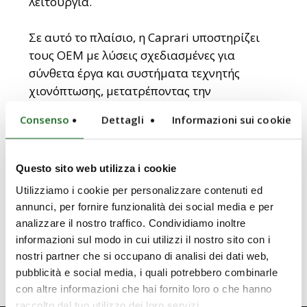
λειτουργία.
Σε αυτό το πλαίσιο, η Caprari υποστηρίζει
τους OEM με λύσεις σχεδιασμένες για
σύνθετα έργα και συστήματα τεχνητής
χιονόπτωσης, μετατρέποντας την
τεχνολογική καινοτομία σε πραγματικό
Consenso
Dettagli
Informazioni sui cookie
επιχειρησιακό σύμμαχο.
ΚΑΤΕΒΑΣΤΕ ΤΟ WHITE PAPER ΚΑΙ
Questo sito web utilizza i cookie
ΑΝΑΚΑΛΥΨΤΕ ΤΟΝ ΡΟΛΟ ΤΗΣ CAPRARI ΣΤΙΣ
Utilizziamo i cookie per personalizzare contenuti ed
ΟΛΥΜΠΙΑΚΕΣ ΥΠΟΔΟΜΕΣ.
annunci, per fornire funzionalità dei social media e per
analizzare il nostro traffico. Condividiamo inoltre
informazioni sul modo in cui utilizzi il nostro sito con i
nostri partner che si occupano di analisi dei dati web,
pubblicità e social media, i quali potrebbero combinarle
con altre informazioni che hai fornito loro o che hanno
raccolto dal tuo utilizzo dei loro servizi.