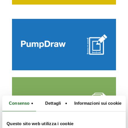
Disegni 2D & 3D e formato CAD, pronti
da scaricare.
Scopri di più
Schede tecniche, brochure e manuali a
tua disposizione.
Consenso
Dettagli
Informazioni sui cookie
Scopri di più
Questo sito web utilizza i cookie