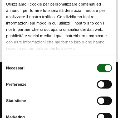
Utilizziamo i cookie per personalizzare contenuti ed
annunci, per fornire funzionalità dei social media e per
analizzare il nostro traffico. Condividiamo inoltre
informazioni sul modo in cui utilizzi il nostro sito con i
Forma il personale ad un utilizzo
nostri partner che si occupano di analisi dei dati web,
corretto dei prodotti.
pubblicità e social media, i quali potrebbero combinarle
Scopri di più
con altre informazioni che hai fornito loro o che hanno
raccolto dal tuo utilizzo dei loro servizi.
Selezione
Necessari
del
consenso
Preferenze
Statistiche
SEGUICI SU
Marketing