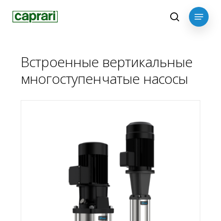
Skip
Menu
to
search
main
content
Встроенные вертикальные
многоступенчатые насосы