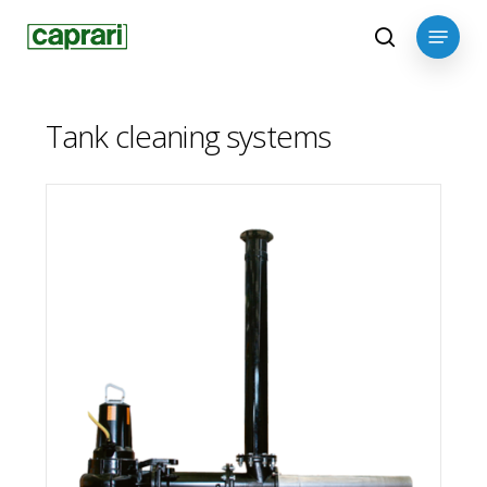
Skip
Menu
to
search
main
content
Tank cleaning systems