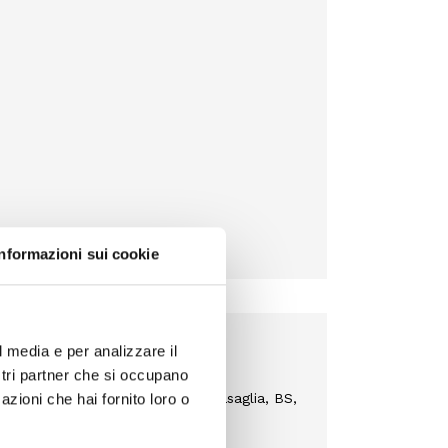
Informazioni sui cookie
L
l media e per analizzare il
ostri partner che si occupano
i L. & C., Via Industria, Torbole Casaglia, BS,
azioni che hai fornito loro o