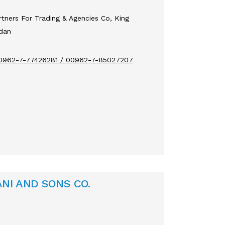
ners For Trading & Agencies Co, King
rdan
00962-7-77426281 / 00962-7-85027207
NI AND SONS CO.