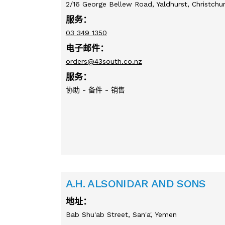
2/16 George Bellew Road, Yaldhurst, Christch
服务：
03 349 1350
电子邮件：
orders@43south.co.nz
服务：
协助 - 备件 - 销售
A.H. ALSONIDAR AND SONS
地址：
Bab Shu'ab Street, San'a', Yemen