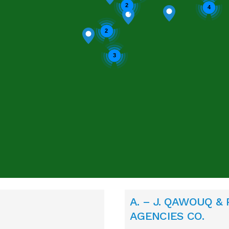
2
4
2
3
Enable cookies to display the map correctly.
A. – J. QAWOUQ &
AGENCIES CO.