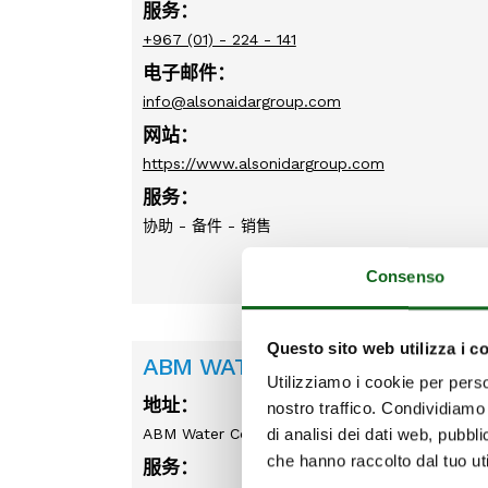
服务：
+967 (01) - 224 - 141
电子邮件：
info@alsonaidargroup.com
网站：
https://www.alsonidargroup.com
服务：
协助 - 备件 - 销售
Consenso
Questo sito web utilizza i c
ABM WATER COMPANY LTD
Utilizziamo i cookie per perso
地址：
nostro traffico. Condividiamo 
ABM Water Company Ltd, House B/113 Mosque
di analisi dei dati web, pubbl
che hanno raccolto dal tuo uti
服务：