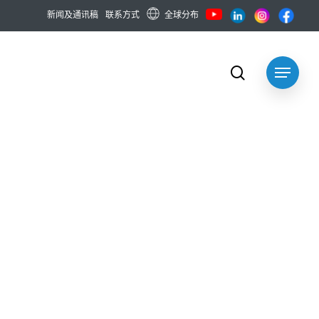
全球分布
新
闻
及
通
讯
稿
联
系
方
式
search
Menu