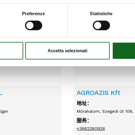
服务：
030-2650114 - 2650305
Preferenze
Statistiche
电子邮件：
info@ipta.it
服务：
协助
Accetta selezionati
.
AGROAZIS Kft
地址：
lger
Mórahalom, Szegedi út 108,
服务：
+3662280926