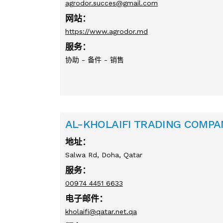
agrodor.succes@gmail.com
网站：
https://www.agrodor.md
服务：
协助 - 备件 - 销售
AL-KHOLAIFI TRADING COMPA
地址：
Salwa Rd, Doha, Qatar
服务：
00974 4451 6633
电子邮件：
kholaifi@qatar.net.qa