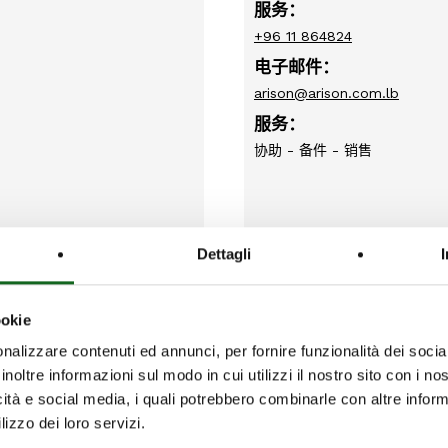
服务：
+96 11 864824
电子邮件：
arison@arison.com.lb
服务：
协助 - 备件 - 销售
Dettagli
ookie
ACQUA SISTEM SR
nalizzare contenuti ed annunci, per fornire funzionalità dei socia
地址：
inoltre informazioni sul modo in cui utilizzi il nostro sito con i n
 Road, Dacca, Bangladesh
Acqua Sistem s.r.l. di Vassall
icità e social media, i quali potrebbero combinarle con altre inform
lizzo dei loro servizi.
Italy