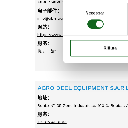
+8802 9898587, +8802 9880152
Selezione
电子邮件：
Necessari
del
info@abmwater.com
consenso
网站：
https://www.abmwater.com
服务：
Rifiuta
协助 - 备件 - 销售
AGRO DEEL EQUIPMENT S.A.R.L
地址：
Route N° 05 Zone Industrielle, 16013, Rouiba, A
服务：
+213 6 41 31 63