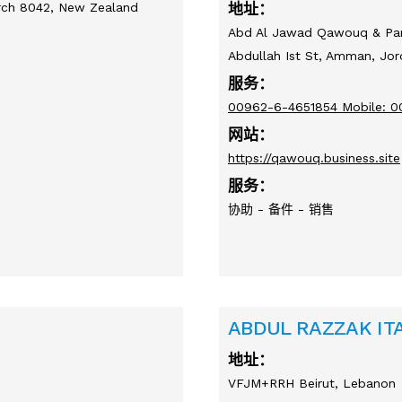
urch 8042, New Zealand
地址：
Abd Al Jawad Qawouq & Part
Abdullah Ist St, Amman, Jo
服务：
00962-6-4651854 Mobile: 
网站：
https://qawouq.business.site
服务：
协助 - 备件 - 销售
ABDUL RAZZAK ITA
地址：
VFJM+RRH Beirut, Lebanon