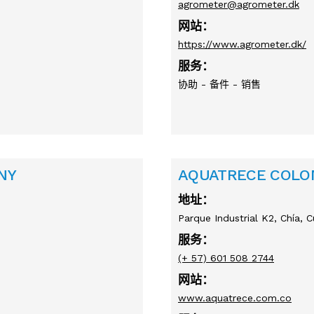
agrometer@agrometer.dk
网站：
https://www.agrometer.dk/
服务：
协助 - 备件 - 销售
NY
AQUATRECE COLO
地址：
Parque Industrial K2, Chía,
服务：
(+ 57) 601 508 2744
网站：
www.aquatrece.com.co