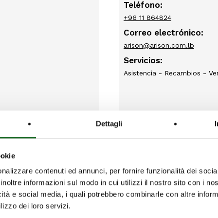
Teléfono:
+96 11 864824
Correo electrónico:
arison@arison.com.lb
Servicios:
Asistencia - Recambios - Ve
Dettagli
ookie
ACQUA SISTEM SR
nalizzare contenuti ed annunci, per fornire funzionalità dei socia
Dirección:
inoltre informazioni sul modo in cui utilizzi il nostro sito con i n
 Road, Dacca, Bangladesh
Acqua Sistem s.r.l. di Vassall
icità e social media, i quali potrebbero combinarle con altre inform
lizzo dei loro servizi.
Italy