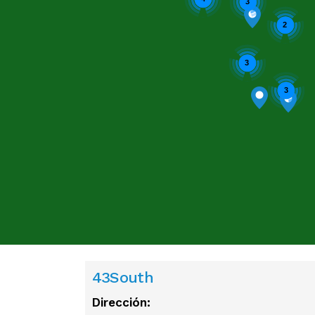
3
2
3
3
43South
Dirección: