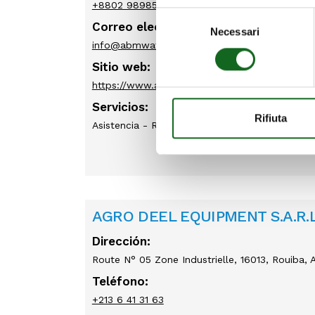
+8802 9898587, +8802 9880152
Selezione
Correo electrónico:
Necessari
del
info@abmwater.com
consenso
Sitio web:
https://www.abmwater.com
Servicios:
Rifiuta
Asistencia - Recambios - Ventas
AGRO DEEL EQUIPMENT S.A.R.L
Dirección:
Route N° 05 Zone Industrielle, 16013, Rouiba, A
Teléfono:
+213 6 41 31 63