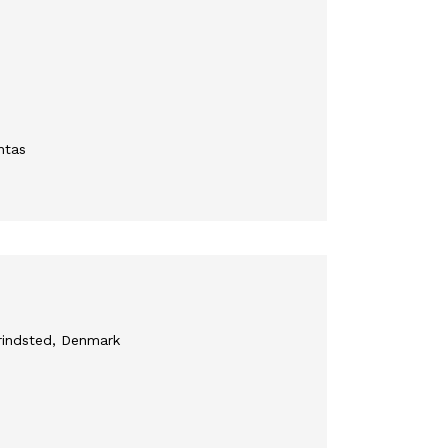
ntas
rindsted, Denmark