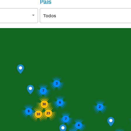
País
Todos
3
7
6
30
2
9
23
10
7
4