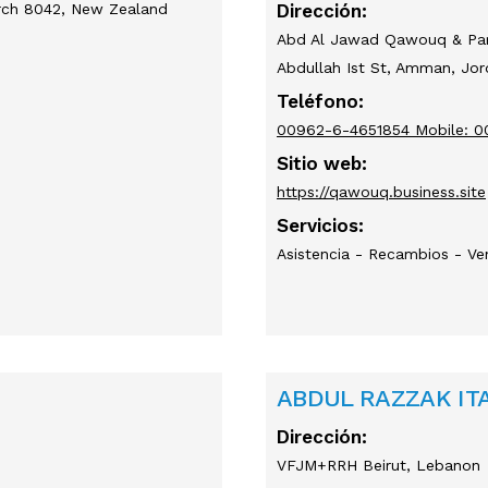
urch 8042, New Zealand
Dirección:
Abd Al Jawad Qawouq & Part
Abdullah Ist St, Amman, Jo
Teléfono:
00962-6-4651854 Mobile: 
Sitio web:
https://qawouq.business.site
Servicios:
Asistencia - Recambios - Ve
ABDUL RAZZAK ITA
Dirección:
VFJM+RRH Beirut, Lebanon