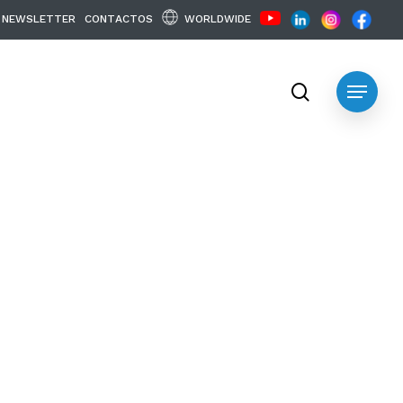
WORLDWIDE
N
E
W
S
L
E
T
T
E
R
C
O
N
T
A
C
T
O
S
search
Menu