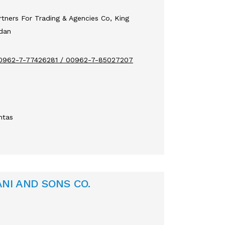
ners For Trading & Agencies Co, King
rdan
00962-7-77426281 / 00962-7-85027207
ntas
NI AND SONS CO.