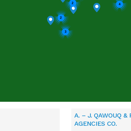
2
4
2
3
Enable cookies to display the map correctly.
A. – J. QAWOUQ &
AGENCIES CO.