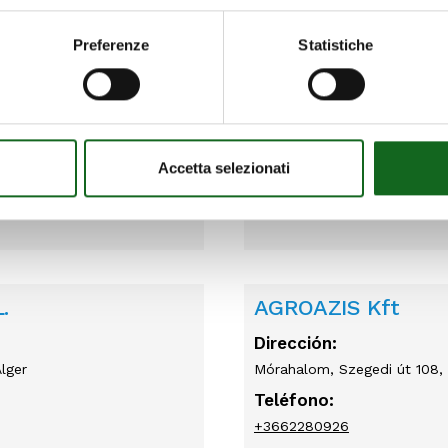
Teléfono:
030-2650114 - 2650305
Preferenze
Statistiche
Correo electrónico:
info@ipta.it
Servicios:
Asistencia
Accetta selezionati
.
AGROAZIS Kft
Dirección:
lger
Mórahalom, Szegedi út 108,
Teléfono:
+3662280926