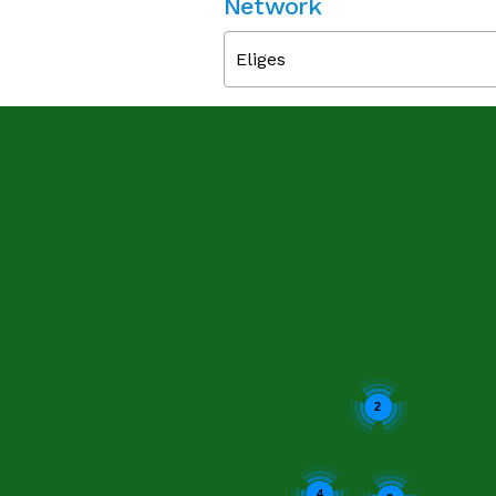
Network
Eliges
2
4