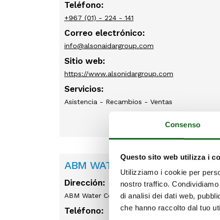
Teléfono:
+967 (01) - 224 - 141
Correo electrónico:
info@alsonaidargroup.com
Sitio web:
https://www.alsonidargroup.com
Servicios:
Asistencia - Recambios - Ventas
Consenso
Questo sito web utilizza i c
ABM WATER COMPANY LTD
Utilizziamo i cookie per perso
Dirección:
nostro traffico. Condividiamo 
ABM Water Company Ltd, House B/113 Mosque
di analisi dei dati web, pubbl
che hanno raccolto dal tuo uti
Teléfono: