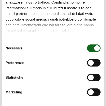
SERIE SUB-FLEX
analizzare il nostro traffico. Condividiamo inoltre
informazioni sul modo in cui utilizzi il nostro sito con i
Tubería flexible para
nostri partner che si occupano di analisi dei dati web,
electrobombas sumergidas
pubblicità e social media, i quali potrebbero combinarle
con altre informazioni che hai fornito loro o che hanno
raccolto dal tuo utilizzo dei loro servizi.
Selezione
Necessari
del
consenso
Preferenze
Statistiche
Marketing