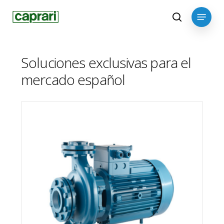
Skip
Menu
to
search
main
content
Soluciones exclusivas para el
mercado español