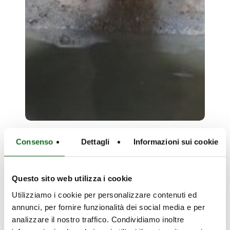
Consenso
Dettagli
Informazioni sui cookie
Khartoum
state
Khartoum state water corp –
Questo sito web utilizza i cookie
water
Sudan – Suministro de agua
corp
Utilizziamo i cookie per personalizzare contenuti ed
de pozos
–
annunci, per fornire funzionalità dei social media e per
Sudan
analizzare il nostro traffico. Condividiamo inoltre