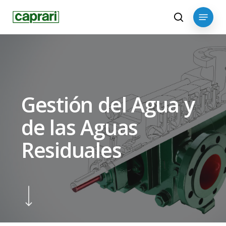
Skip
Menu
to
search
main
content
Gestión del Agua y
de las Aguas
Residuales
Navigate to the next section