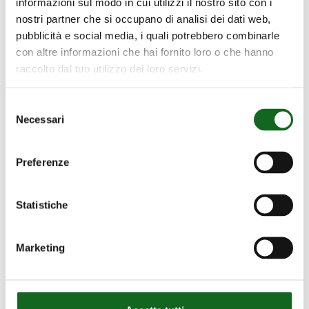
informazioni sul modo in cui utilizzi il nostro sito con i
–
nostri partner che si occupano di analisi dei dati web,
Suministro
pubblicità e social media, i quali potrebbero combinarle
de
con altre informazioni che hai fornito loro o che hanno
agua
raccolto dal tuo utilizzo dei loro servizi.
de
pozos
Selezione
Necessari
del
consenso
Preferenze
Statistiche
Marketing