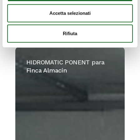
Accetta selezionati
Rifiuta
HIDROMATIC
PONENT
HIDROMATIC PONENT para
para
Finca Almacín
Finca
Almacín