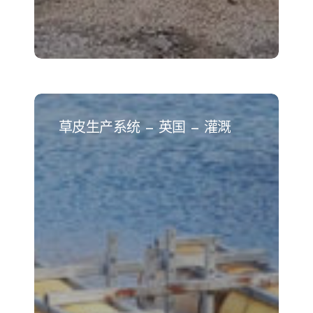
草
皮
草皮生产系统 – 英国 – 灌溉
生
产
系
统
–
英
国
–
灌
溉