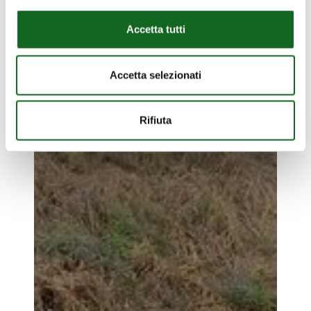
Accetta tutti
Accetta selezionati
La
Clarita
La Clarita – Uruguay –
Rifiuta
–
Extensive irrigation
Uruguay
–
Extensive
irrigation