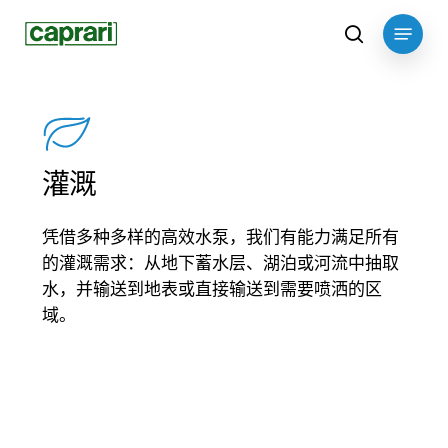
Skip
Menu
to
search
main
content
灌溉
凭借多种多样的高效水泵，我们有能力满足所有
的灌溉需求：从地下蓄水层、湖泊或河流中抽取
水，并输送到地表或直接输送到需要喷洒的区
域。