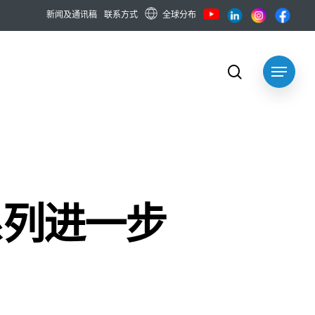
全球分布
新
闻
及
通
讯
稿
联
系
方
式
search
Menu
 系列进一步