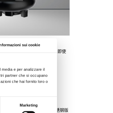
Informazioni sui cookie
保高性能和卓越可靠性而设计，即使
l media e per analizzare il
ostri partner che si occupano
azioni che hai fornito loro o
性能。
Marketing
 AISI 316 精密铸造不锈钢版