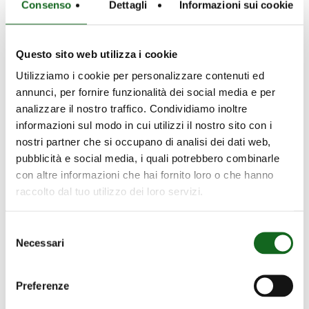
normes de sécurité maximales.
Consenso
Dettagli
Informazioni sui cookie
Toute l’innovation de la gamme Energy
Questo sito web utilizza i cookie
Toutes les caractéristiques distinctives de la
Utilizziamo i cookie per personalizzare contenuti ed
gamme Energy sont maintenues,
annunci, per fornire funzionalità dei social media e per
notamment :
analizzare il nostro traffico. Condividiamo inoltre
informazioni sul modo in cui utilizzi il nostro sito con i
Système de refroidissement Dry-Wet
nostri partner che si occupano di analisi dei dati web,
Système anti-colmatage K+NON STOP
pubblicità e social media, i quali potrebbero combinarle
Moteurs à haut rendement IE3
con altre informazioni che hai fornito loro o che hanno
raccolto dal tuo utilizzo dei loro servizi.
Découvrez la nouvelle KCA065H et
complétez vos solutions avec la puissance
Selezione
et la fiabilité Caprari.
Necessari
del
consenso
Preferenze