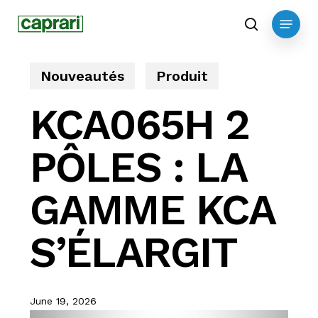
Skip
Menu
to
search
main
content
Nouveautés
Produit
KCA065H 2
PÔLES : LA
GAMME KCA
S’ÉLARGIT
June 19, 2026