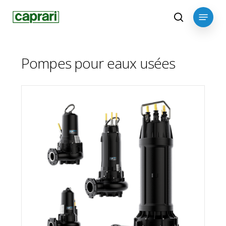
Skip
Menu
to
search
main
content
Pompes pour eaux usées