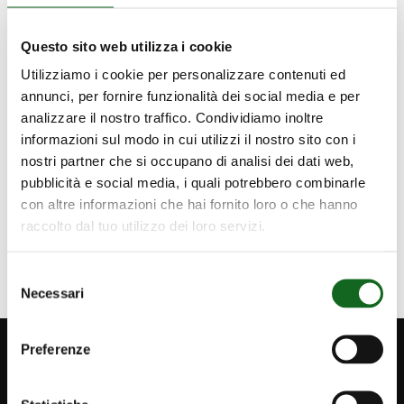
Événements et Foires
Produit
Questo sito web utilizza i cookie
Sustainability
Utilizziamo i cookie per personalizzare contenuti ed
annunci, per fornire funzionalità dei social media e per
Water Positivity
analizzare il nostro traffico. Condividiamo inoltre
water-industry-sector
informazioni sul modo in cui utilizzi il nostro sito con i
nostri partner che si occupano di analisi dei dati web,
pubblicità e social media, i quali potrebbero combinarle
con altre informazioni che hai fornito loro o che hanno
Section dédiée à la publication
raccolto dal tuo utilizzo dei loro servizi.
Revue de presse
✎
Selezione
Necessari
del
consenso
Preferenze