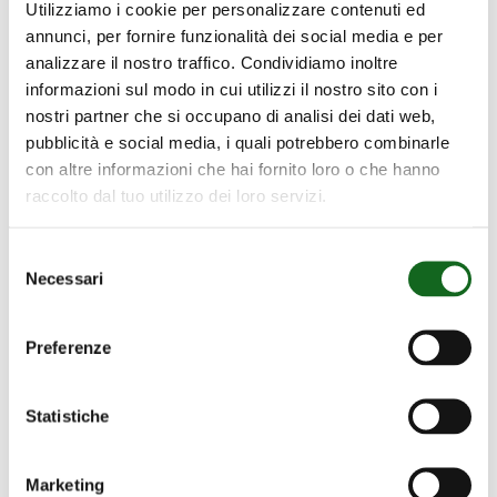
Utilizziamo i cookie per personalizzare contenuti ed
annunci, per fornire funzionalità dei social media e per
analizzare il nostro traffico. Condividiamo inoltre
informazioni sul modo in cui utilizzi il nostro sito con i
Search
nostri partner che si occupano di analisi dei dati web,
Search
pubblicità e social media, i quali potrebbero combinarle
con altre informazioni che hai fornito loro o che hanno
raccolto dal tuo utilizzo dei loro servizi.
Catégorie
Selezione
Necessari
del
Corporate
consenso
Événements et Foires
Preferenze
Produit
Sustainability
Statistiche
Water Positivity
water-industry-sector
Marketing