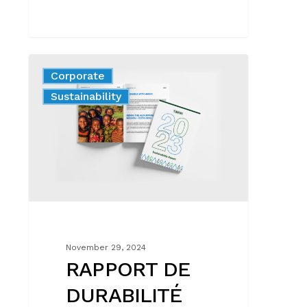
RAPPORT
Corporate
DE
Nouveautés
Sustainability
DURABILITÉ
2023
November 29, 2024
RAPPORT DE
DURABILITÉ