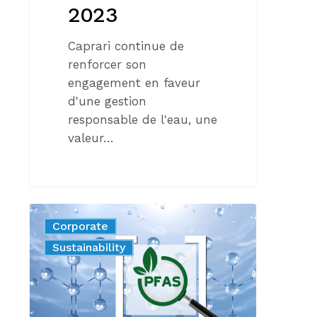
2023
Caprari continue de
renforcer son
engagement en faveur
d'une gestion
responsable de l'eau, une
valeur…
INNOVER
Corporate
SANS
Nouveautés
Sustainability
PFAS