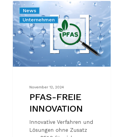
PFAS-
News
FREIE
Sustainability
Unternehmen
INNOVATION
November 12, 2024
PFAS-FREIE
INNOVATION
Innovative Verfahren und
Lösungen ohne Zusatz