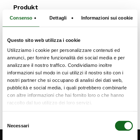
Produkt
Sustainability
Consenso
Dettagli
Informazioni sui cookie
Unternehmen
Veranstaltungen und Messen
Questo sito web utilizza i cookie
Water Positivity
Utilizziamo i cookie per personalizzare contenuti ed
water-industry-sector
annunci, per fornire funzionalità dei social media e per
analizzare il nostro traffico. Condividiamo inoltre
informazioni sul modo in cui utilizzi il nostro sito con i
nostri partner che si occupano di analisi dei dati web,
Abschnitt Veröffentlichung
pubblicità e social media, i quali potrebbero combinarle
con altre informazioni che hai fornito loro o che hanno
Presseschau
✎
raccolto dal tuo utilizzo dei loro servizi.
Selezione
Necessari
del
consenso