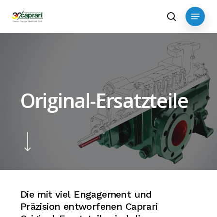
Skip
Menu
to
search
main
content
Original-Ersatzteile
Navigate to the next section
Die
mit
viel
Engagement
und
Präzision
entworfenen
Caprari