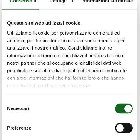
Consenso
Dettagli
Informazioni sui cookie
Die am häufigsten gestellten Fragen und ihre
Antworten auf einer einzigen Website.
Questo sito web utilizza i cookie
Utilizziamo i cookie per personalizzare contenuti ed
Mehr erfahren
annunci, per fornire funzionalità dei social media e per
analizzare il nostro traffico. Condividiamo inoltre
informazioni sul modo in cui utilizzi il nostro sito con i
nostri partner che si occupano di analisi dei dati web,
pubblicità e social media, i quali potrebbero combinarle
con altre informazioni che hai fornito loro o che hanno
Anmeldung zum Newsletter
raccolto dal tuo utilizzo dei loro servizi.
Bleiben Sie stets auf dem Laufenden mit allen
Selezione
Neuigkeiten aus der Welt des Wassers.
Necessari
del
consenso
Anmelden
Preferenze