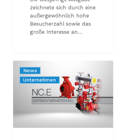
zeichnete sich durch eine
außergewöhnlich hohe
Besucherzahl sowie das
große Interesse an…
DIE
News
NEUE
Produkt
Unternehmen
GENORMTE
FEUERSCHUTZPUMPE
NACH
EN
12259-
12