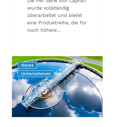
Die PM-Serie von Caprari
wurde vollständig
überarbeitet und bietet
eine Produktreihe, die für
noch höhere…
CAPRARI-
News
LÖSUNGEN
Unternehmen
FÜR
DIE
ZUKUNFT
DES
WASSERS