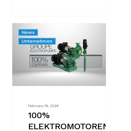
100%
News
ELEKTROMOTOREN:
Produkt
Unternehmen
CAPRARI
KEHRT
ALS
HAUPTAKTEUR
ZURÜCK
February 19, 2026
100%
ELEKTROMOTOREN: