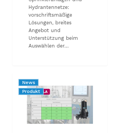
Hydrantennetze:
vorschriftsmäßige
Lösungen, breites
Angebot und
Unterstützung beim
Auswählen der…
Caprari
News
KCW
Produkt
100
LA:
Zertifiziert
nach
DWA-
A