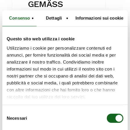
GEMÄSS
UL448
Consenso
Dettagli
Informazioni sui cookie
Die P‑Serie steht seit
jeher für Qualität,
Questo sito web utilizza i cookie
Robustheit und konstant
Utilizziamo i cookie per personalizzare contenuti ed
hohe Leistung. Eine
annunci, per fornire funzionalità dei social media e per
Produktreihe, die…
analizzare il nostro traffico. Condividiamo inoltre
informazioni sul modo in cui utilizzi il nostro sito con i
nostri partner che si occupano di analisi dei dati web,
pubblicità e social media, i quali potrebbero combinarle
DIE
con altre informazioni che hai fornito loro o che hanno
News
NEUE
raccolto dal tuo utilizzo dei loro servizi.
Produkt
Unternehmen
GENERATION
VON
Selezione
Necessari
VERTIKALEN
del
WELLENPUMPEN
consenso