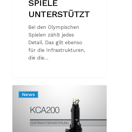
SPIELE
UNTERSTÜTZT
Bei den Olympischen
Spielen zählt jedes
Detail. Das gilt ebenso
für die Infrastrukturen,
die die…
NEUE
News
KCA200N
4-
POLIG:
MEHR
LEISTUNG,