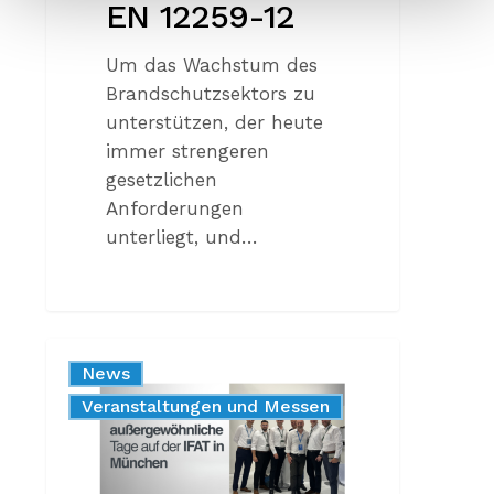
EN 12259-12
Um das Wachstum des
Brandschutzsektors zu
unterstützen, der heute
immer strengeren
gesetzlichen
Anforderungen
unterliegt, und…
IFAT
News
2026:
Unternehmen
Veranstaltungen und Messen
ES
WAR
UNS