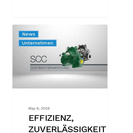
EFFIZIENZ,
News
ZUVERLÄSSIGKEIT
Produkt
Unternehmen
UND
VEREINFACHTE
WARTUNG
FÜR
ANLAGEN
MIT
STETS
HÖCHSTER
LEISTUNG
May 8, 2026
EFFIZIENZ,
ZUVERLÄSSIGKEIT