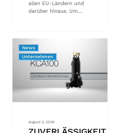
allen EU-Ländern und
darüber hinaus. Um…
ZUVERLÄSSIGKEIT
News
OHNE
Produkt
Unternehmen
KOMPROMISSE
August 3, 2026
ZUVERLÄSSIGKEIT