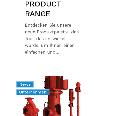
PRODUCT
RANGE
Entdecken Sie unsere
neue Produktpalette, das
Tool, das entwickelt
wurde, um Ihnen einen
einfachen und…
FEUERLÖSCHPUMPEN:
News
NORMATIVE
Produkt
Unternehmen
ANFORDERUNGEN
UND
LÖSUNGEN
VON