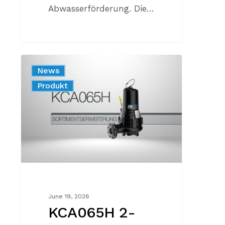
Abwasserförderung. Die…
KCA065H
News
2-
Produkt
POLIG:
DIE
KCA-
BAUREIHE
WIRD
ERWEITERT
June 19, 2026
KCA065H 2-