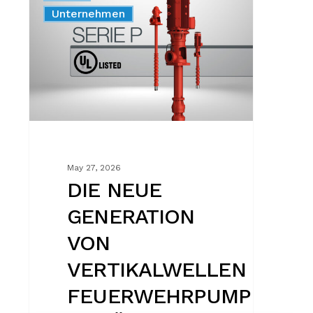
Produkt
Unternehmen
GENERATION
VON
VERTIKALWELLEN
FEUERWEHRPUMPEN
GEMÄSS
UL448
May 27, 2026
DIE NEUE
GENERATION
VON
VERTIKALWELLEN
FEUERWEHRPUMPEN