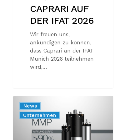
CAPRARI AUF
DER IFAT 2026
Wir freuen uns,
ankündigen zu können,
dass Caprari an der IFAT
Munich 2026 teilnehmen
wird,…
MMP:
News
DIE
Produkt
Unternehmen
WAHL,
DIE
SOFORT