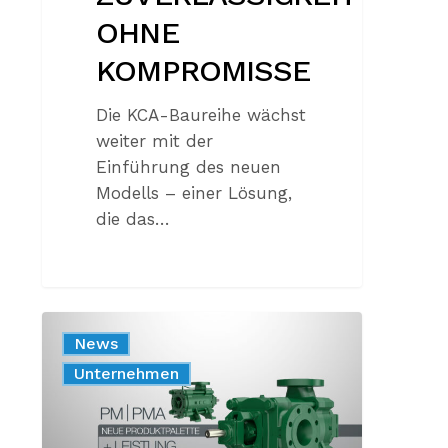
OHNE
KOMPROMISSE
Die KCA-Baureihe wächst
weiter mit der
Einführung des neuen
Modells – einer Lösung,
die das…
MEHR
News
EFFIZIENZ.
Produkt
Unternehmen
MEHR
FLEXIBILITÄT.
MEHRWERT