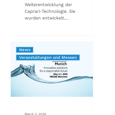
Weiterentwicklung der
Caprari‑Technologie. Sie
wurden entwickelt,…
CAPRARI
News
AUF
Unternehmen
Veranstaltungen und Messen
DER
IFAT
2026
March 3, 2026