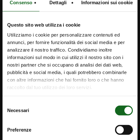
和我们一起工作
Consenso
Dettagli
Informazioni sui cookie
Caprari 泵 CN
Questo sito web utilizza i cookie
info@caprari.it
Utilizziamo i cookie per personalizzare contenuti ed
annunci, per fornire funzionalità dei social media e per
analizzare il nostro traffico. Condividiamo inoltre
产品
informazioni sul modo in cui utilizzi il nostro sito con i
潜水深井泵与潜水电机
nostri partner che si occupano di analisi dei dati web,
pubblicità e social media, i quali potrebbero combinarle
干式离心泵
con altre informazioni che hai fornito loro o che hanno
污水泵与系统
raccolto dal tuo utilizzo dei loro servizi.
控制与监控系统
Selezione
Necessari
del
解决方案
consenso
项目案例
Preferenze
灌溉