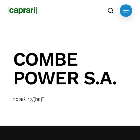
Skip
Menu
to
search
main
content
COMBE
POWER S.A.
2025年12月16日