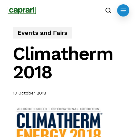
Skip
Menu
to
search
main
content
Events and Fairs
Climatherm
2018
13 October 2018