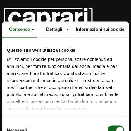
Consenso
Dettagli
Informazioni sui cookie
FOLLOW US
Questo sito web utilizza i cookie
Utilizziamo i cookie per personalizzare contenuti ed
annunci, per fornire funzionalità dei social media e per
analizzare il nostro traffico. Condividiamo inoltre
informazioni sul modo in cui utilizzi il nostro sito con i
nostri partner che si occupano di analisi dei dati web,
pubblicità e social media, i quali potrebbero combinarle
con altre informazioni che hai fornito loro o che hanno
raccolto dal tuo utilizzo dei loro servizi.
iPump
Selezione
Necessari