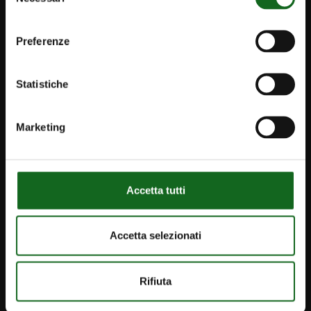
del
Newsletter
consenso
Contact
Preferenze
info@caprari.it
Statistiche
English
Marketing
PRODUCTS
SOLUTIONS
Accetta tutti
Our Projects
Irrigation
Accetta selezionati
Aqueducts and wastewater management
Infrastructure
Rifiuta
Industry and special applications