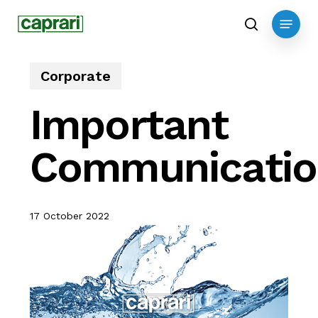
Skip
Menu
to
search
main
content
Corporate
Important
Communicatio
17 October 2022