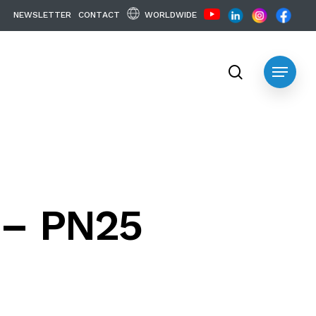
WORLDWIDE
N
E
W
S
L
E
T
T
E
R
C
O
N
T
A
C
T
search
Menu
– PN25