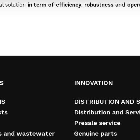
l solution
in term of
efficiency
,
robustness
and
oper
S
INNOVATION
NS
DISTRIBUTION AND 
cts
Distribution and Serv
Presale service
s and wastewater
Genuine parts