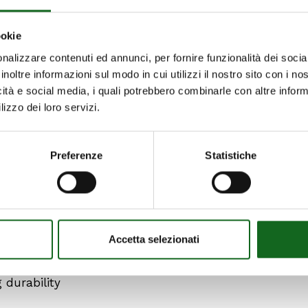
ookie
nalizzare contenuti ed annunci, per fornire funzionalità dei socia
inoltre informazioni sul modo in cui utilizzi il nostro sito con i n
icità e social media, i quali potrebbero combinarle con altre inform
lizzo dei loro servizi.
Preferenze
Statistiche
e extension of the MEC series: the new
MEC-MR
and
M
ensure high performance even in the most demanding 
Accetta selezionati
m operational safety
 durability