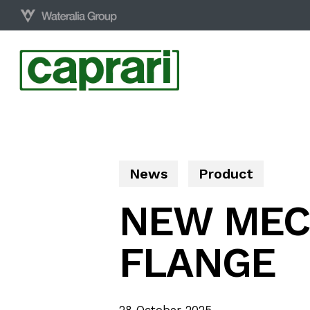
Skip
to
main
content
News
Product
NEW MEC 
FLANGE
28 October 2025