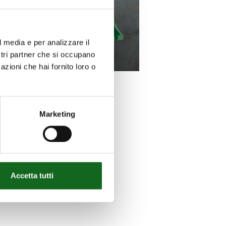
l media e per analizzare il
ostri partner che si occupano
azioni che hai fornito loro o
Marketing
EC-MG
models with
PN25
conditions.
Accetta tutti