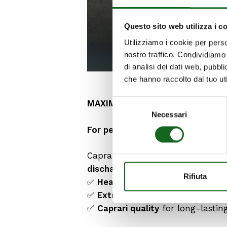
Questo sito web utilizza i c
Utilizziamo i cookie per perso
nostro traffico. Condividiamo 
di analisi dei dati web, pubbl
che hanno raccolto dal tuo uti
Selezione
MAXIMUM RELIABILITY
Necessari
del
consenso
For performance beyond limits
Caprari presents the latest rang
discharge flanges
, designed to 
Rifiuta
✅
Heads
above 160 metres
✅
Extreme reliability
and
maximu
✅
Caprari quality
for long-lasting