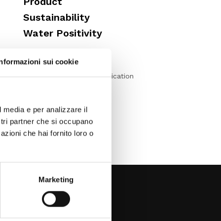
Product
Sustainability
Water Positivity
Informazioni sui cookie
Section dedicated to publication
Press Realease
✎
l media e per analizzare il
ostri partner che si occupano
azioni che hai fornito loro o
Marketing
ESG