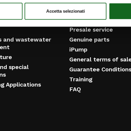
NS
DISTRIBUTION AND 
Accetta selezionati
cts
Distribution and Serv
Presale service
s and wastewater
Genuine parts
ent
iPump
cture
General terms of sal
nd special
Guarantee Condition
ons
Training
ng Applications
FAQ