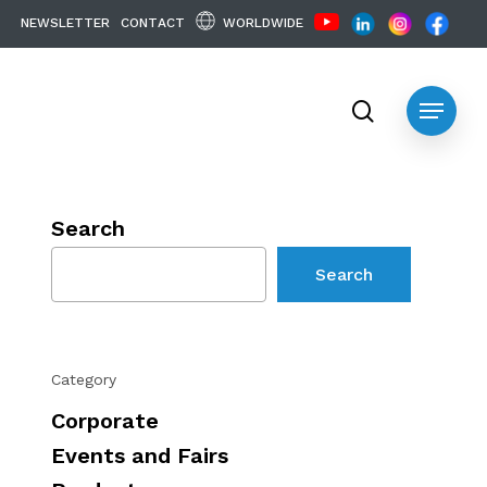
WORLDWIDE
N
E
W
S
L
E
T
T
E
R
C
O
N
T
A
C
T
search
Menu
Search
Search
Category
Corporate
Events and Fairs