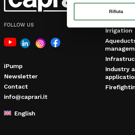
SOLUTIO
Rifiuta
Our Proje
FOLLOW US
Irrigation
Aqueduct
managem
Infrastru
iPump
Industry a
Newsletter
applicati
Contact
Firefighti
info@caprari.it
English