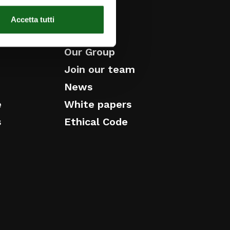
SERVICE
ABOUT US
Accetta tutti
ice
History
Our Group
Join our team
News
e
White papers
s
Ethical Code