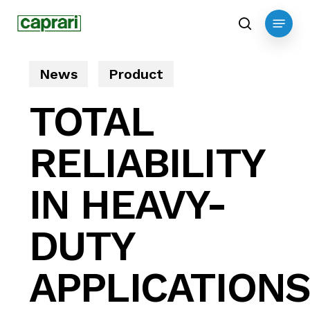
Skip
Menu
to
search
main
content
News
Product
TOTAL
RELIABILITY
IN HEAVY-
DUTY
APPLICATION