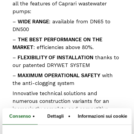
all the features of Caprari wastewater
pumps:
–
WIDE RANGE
: available from DN65 to
DN500
–
THE BEST PERFORMANCE ON THE
MARKET
: efficiencies above 80%.
–
FLEXIBILITY OF INSTALLATION
thanks to
our patented DRYWET SYSTEM
–
MAXIMUM OPERATIONAL SAFETY
with
the anti-clogging system
Innovative technical solutions and
numerous construction variants for an
increasingly complete and competitive
Consenso
Dettagli
Informazioni sui cookie
range of submersible electric pumps.