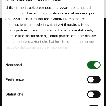
Utilizziamo i cookie per personalizzare contenuti ed
annunci, per fornire funzionalità dei social media e per
analizzare il nostro traffico. Condividiamo inoltre
informazioni sul modo in cui utilizzi il nostro sito con i
nostri partner che si occupano di analisi dei dati web,
pubblicità e social media, i quali potrebbero combinarle
con altre informazioni che hai fornito loro o che hanno
raccolto dal tuo utilizzo dei loro servizi.
FOLLOW US
Selezione
Necessari
del
consenso
Preferenze
Statistiche