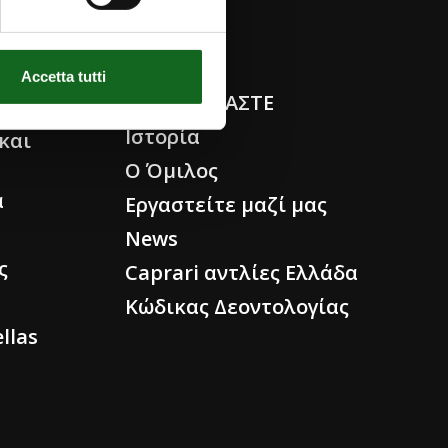
ESG
ΣΙΕΣ
Accetta tutti
ΠΟΙΟΙ ΕΙΜΑΣΤΕ
ών
Ιστορία
και
Ο Όμιλος
ά
Εργαστείτε μαζί μας
News
ς
Caprari αντλίες Ελλάδα
Κώδικας Δεοντολογίας
llas