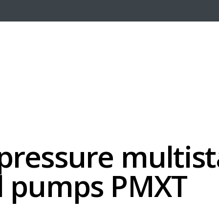
pressure multis
al pumps PMXT