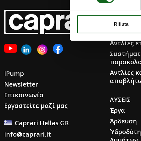
ΠΡΟΪΟΝΤ
Υποβρύχιε
Rifiuta
κινητήρε
Αντλίες ε
Συστήματ
παρακολ
Αντλίες 
iPump
αποβλήτ
Newsletter
Επικοινωνία
ΛΥΣΕΙΣ
Εργαστείτε μαζί μας
Έργα
Άρδευση
Caprari Hellas GR
Ύδροδότη
info@caprari.it
Λυμάτων