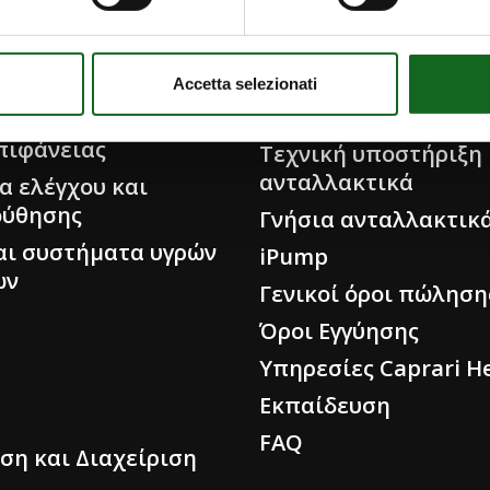
Α
ΔΙΑΝΟΜΗ ΚΑΙ ΥΠΗΡΕ
ς αντλίες και
Accetta selezionati
ς
Εξυπηρέτηση πελατ
πιφάνειας
Τεχνική υποστήριξη 
ανταλλακτικά
α ελέγχου και
ούθησης
Γνήσια ανταλλακτικ
και συστήματα υγρών
iPump
ων
Γενικοί όροι πώληση
Όροι Εγγύησης
Υπηρεσίες Caprari He
Εκπαίδευση
FAQ
ση και Διαχείριση