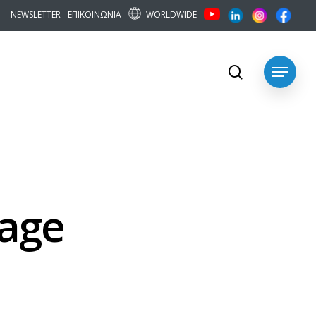
WORLDWIDE
N
E
W
S
L
E
T
T
E
R
Ε
Π
Ι
Κ
Ο
Ι
Ν
Ω
Ν
Ι
Α
search
Menu
tage