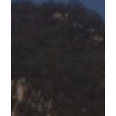
–
Snow
Cover