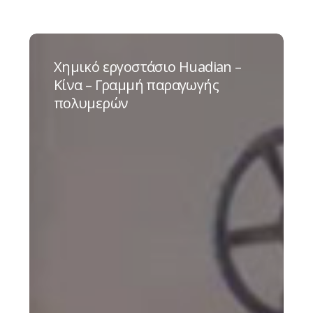
Χημικό
εργοστάσιο
Χημικό εργοστάσιο Huadian –
Huadian
Κίνα – Γραμμή παραγωγής
–
πολυμερών
Κίνα
–
Γραμμή
παραγωγής
πολυμερών