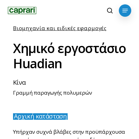
Skip
Menu
to
search
main
content
Βιομηχανία και ειδικές εφαρμογές
Χημικό
εργοστάσιο
Huadian
Κίνα
Γραμμή παραγωγής πολυμερών
Αρχική κατάσταση
Υπήρχαν συχνά βλάβες στην προϋπάρχουσα