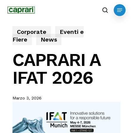
Skip
Menu
to
search
main
content
Corporate
Eventi e
Fiere
News
CAPRARI A
IFAT 2026
Marzo 3, 2026