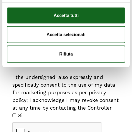
alla raccolta ed al trattamento dei propri
Accetta tutti
dati personali, necessari per le finalità di
cui al punto a) dell'informativa sopra citata
Si*
Accetta selezionati
Rifiuta
Consenso per il "marketing diretto" (il
presente consenso è facoltativo).
I the undersigned, also expressly and
specifically consent to the use of my data
for marketing purposes as per privacy
policy; I acknowledge I may revoke consent
at any time by contacting the Controller.
Si