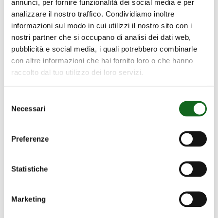
annunci, per fornire funzionalità dei social media e per
Consensi rilasciati ai sensi degli articoli 7-
analizzare il nostro traffico. Condividiamo inoltre
8-9 del Regolamento Europeo 2016/679
informazioni sul modo in cui utilizzi il nostro sito con i
nostri partner che si occupano di analisi dei dati web,
Il/la sottoscritto/a
pubblicità e social media, i quali potrebbero combinarle
con altre informazioni che hai fornito loro o che hanno
premesso che
raccolto dal tuo utilizzo dei loro servizi.
Selezione
1. ha prima d'ora attentamente letto e
Necessari
del
compreso in tutte le sue parti l'informativa
consenso
di cui sopra; 2. è perfettamente a
Preferenze
conoscenza dei propri diritti; 3. agisce in
totale libertà e privo/a da qualsivoglia
condizionamento e/o pressione psicologica;
Statistiche
tutto ciò premesso
Marketing
esprime il più ampio consenso