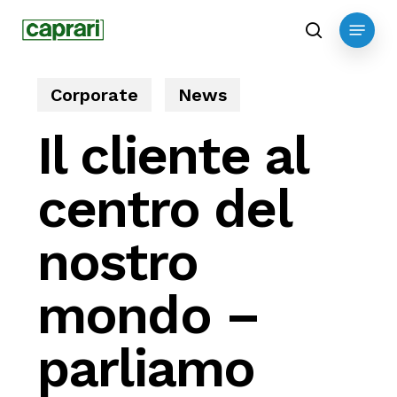
Skip
Menu
to
search
main
content
Corporate
News
Il cliente al
centro del
nostro
mondo –
parliamo