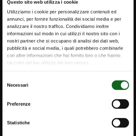
Questo sito web utilizza i cookie
Utilizziamo i cookie per personalizzare contenuti ed
annunci, per fornire funzionalità dei social media e per
analizzare il nostro traffico. Condividiamo inoltre
SEGUICI SU
informazioni sul modo in cui utilizzi il nostro sito con i
nostri partner che si occupano di analisi dei dati web,
pubblicità e social media, i quali potrebbero combinarle
con altre informazioni che hai fornito loro o che hanno
raccolto dal tuo utilizzo dei loro servizi.
Selezione
Necessari
del
consenso
Preferenze
iPump
Statistiche
Newsletter