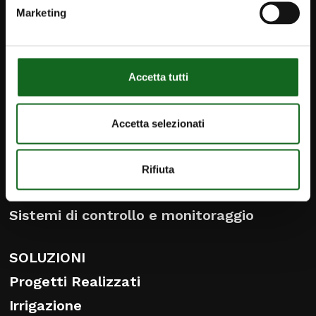
Contatti
Marketing
info@caprari.it
Italiano
Accetta tutti
PRODOTTI
Accetta selezionati
Pompe e motori sommersi
Pompe di superficie
Rifiuta
Pompe e sistemi per acque reflue
Sistemi di controllo e monitoraggio
SOLUZIONI
Progetti Realizzati
Irrigazione