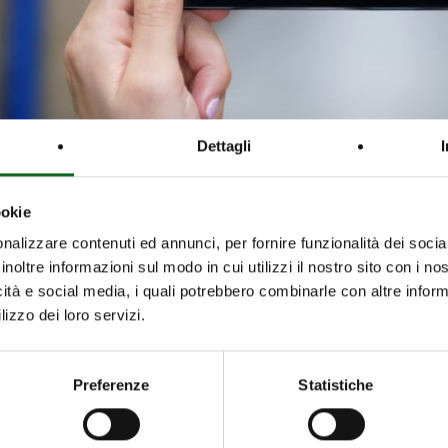
Dettagli
ookie
nalizzare contenuti ed annunci, per fornire funzionalità dei socia
ação e download de ficheiros CAD relativos aos produ
inoltre informazioni sul modo in cui utilizzi il nostro sito con i n
icità e social media, i quali potrebbero combinarle con altre inform
 de todas as famílias de produtos e a integração de 
lizzo dei loro servizi.
cil, mais intuitiva e mais rápida.
Preferenze
Statistiche
raças ao novo menu, que permite explorar facilmente