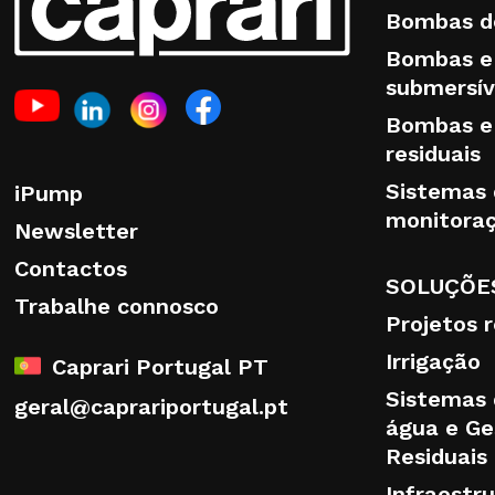
Bombas de
Bombas e
submersív
Bombas e 
residuais
Sistemas 
iPump
monitora
Newsletter
Contactos
SOLUÇÕE
Trabalhe connosco
Projetos 
Irrigação
Caprari Portugal PT
Sistemas 
geral@caprariportugal.pt
água e Ge
Residuais
Infraestr