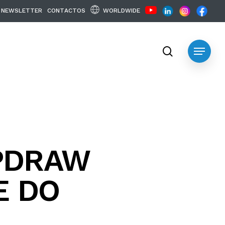
WORLDWIDE
N
E
W
S
L
E
T
T
E
R
C
O
N
T
A
C
T
O
S
search
Menu
PDRAW
E DO