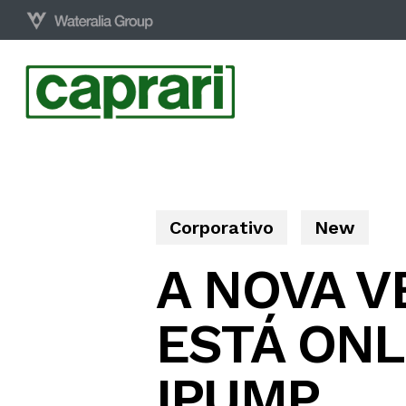
Skip
to
main
content
Corporativo
New
A NOVA 
ESTÁ ONL
IPUMP