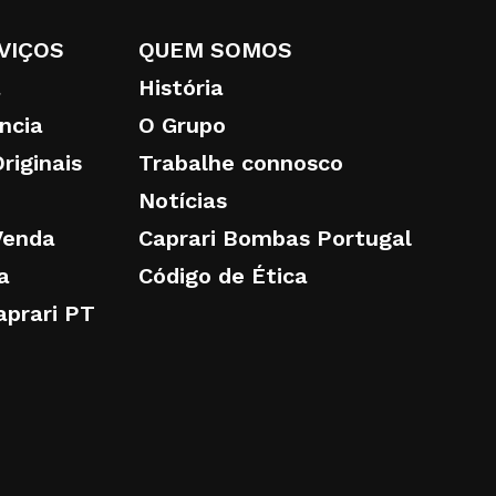
VIÇOS
QUEM SOMOS
a
História
ência
O Grupo
riginais
Trabalhe connosco
Notícias
Venda
Caprari Bombas Portugal
a
Código de Ética
aprari PT