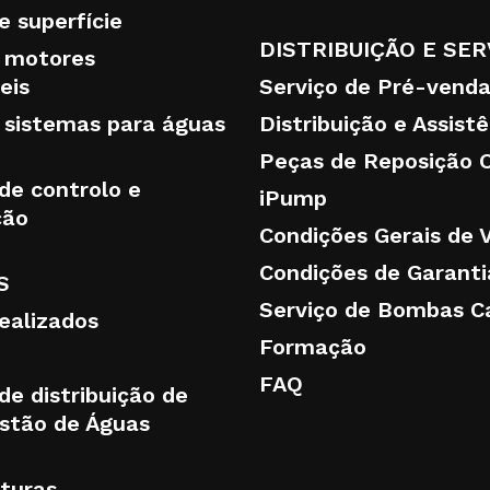
 superfície
DISTRIBUIÇÃO E SER
 motores
eis
Serviço de Pré-vend
sistemas para águas
Distribuição e Assist
Peças de Reposição O
de controlo e
iPump
ção
Condições Gerais de 
Condições de Garanti
S
Serviço de Bombas C
realizados
Formação
FAQ
de distribuição de
stão de Águas
uturas