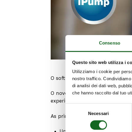
Consenso
Questo sito web utilizza i c
Utilizziamo i cookie per perso
O software CAPRARI para visualiz
nostro traffico. Condividiamo 
di analisi dei dati web, pubbl
O novo interface, a atualização
che hanno raccolto dal tuo uti
experiência do utilizador:
mais fá
Selezione
Necessari
del
As principais novidades incluem:
consenso
Uma navegação mais simples g