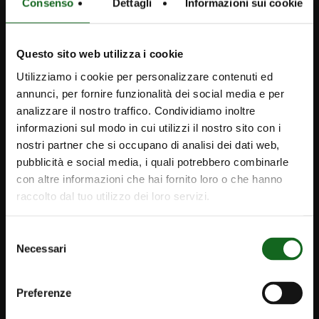
Consenso
Dettagli
Informazioni sui cookie
Trabalhe connosco
Caprari Portugal PT
Questo sito web utilizza i cookie
geral@caprariportugal.pt
Utilizziamo i cookie per personalizzare contenuti ed
annunci, per fornire funzionalità dei social media e per
analizzare il nostro traffico. Condividiamo inoltre
PRODUTOS
informazioni sul modo in cui utilizzi il nostro sito con i
Bombas de superfície
nostri partner che si occupano di analisi dei dati web,
pubblicità e social media, i quali potrebbero combinarle
Bombas e motores submersíveis
con altre informazioni che hai fornito loro o che hanno
Bombas e sistemas para águas residuais
raccolto dal tuo utilizzo dei loro servizi.
Sistemas de controlo e monitoração
Selezione
Necessari
del
SOLUÇÕES
consenso
Projetos realizados
Preferenze
Irrigação