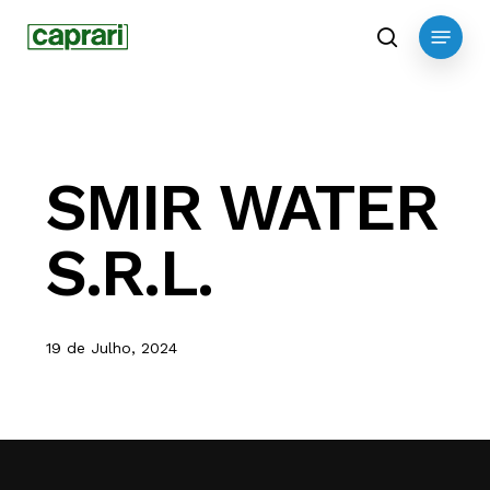
Skip
Menu
to
search
main
content
SMIR WATER
S.R.L.
19 de Julho, 2024