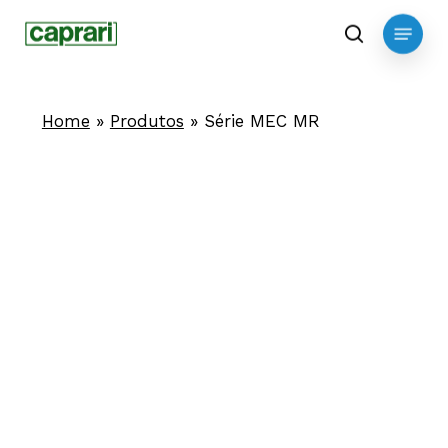
Skip
Menu
to
search
main
content
Home
»
Produtos
»
Série MEC MR