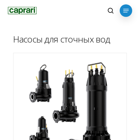
Skip
Menu
to
search
main
content
Насосы для сточных вод