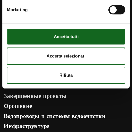
iPump
Новости
Marketing
Контакты
info@caprari.it
Accetta tutti
Русский
Accetta selezionati
ПРОДУКТЫ
Rifiuta
РЕШЕНИЯ
Завершенные проекты
Орошение
Водопроводы и системы водоочистки
Инфраструктура