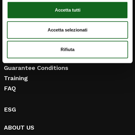
DISTRIBUTION AND SERVICE
Accetta tutti
Distribution and Service
Presale service
Accetta selezionati
Genuine parts
iPump
Rifiuta
General terms of sale
Guarantee Conditions
Training
FAQ
ESG
ABOUT US