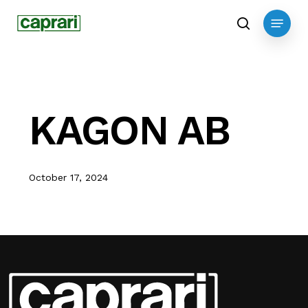
Skip
Menu
to
search
main
content
KAGON AB
October 17, 2024