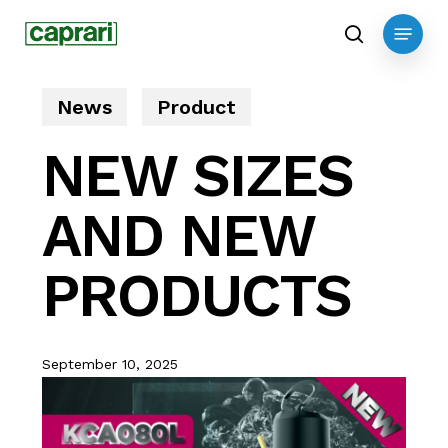
Skip
Menu
to
search
main
content
News
Product
NEW SIZES
AND NEW
PRODUCTS
September 10, 2025