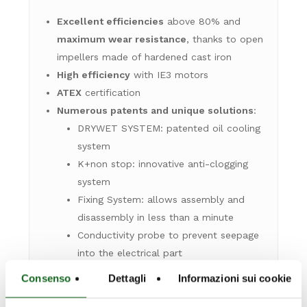
Excellent efficiencies
above 80% and
maximum wear resistance
, thanks to open
impellers made of hardened cast iron
High efficiency
with IE3 motors
ATEX
certification
Numerous patents and unique solutions
:
DRYWET SYSTEM: patented oil cooling
system
K+non stop: innovative anti-clogging
system
Fixing System: allows assembly and
disassembly in less than a minute
Conductivity probe to prevent seepage
into the electrical part
Consenso
Dettagli
Informazioni sui cookie
making them
the best pumps in the wastewater