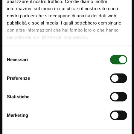
analizzare il nostro traffico. Condividiamo inoltre
informazioni sul modo in cui utilizzi il nostro sito con i
nostri partner che si occupano di analisi dei dati web,
pubblicità e social media, i quali potrebbero combinarle
con altre informazioni che hai fornito loro o che hanno
raccolto dal tuo utilizzo dei loro servizi.
Selezione
Necessari
del
consenso
Preferenze
Statistiche
iPump
Marketing
Newsletter