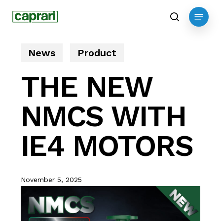
Skip
Menu
to
search
main
content
News
Product
THE NEW
NMCS WITH
IE4 MOTORS
November 5, 2025