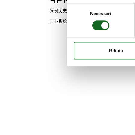
Selezione
案例历史
Necessari
del
consenso
工业系统
Rifiuta