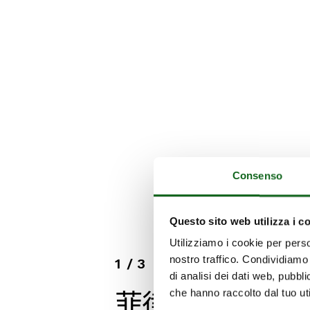
Consenso
Questo sito web utilizza i c
Utilizziamo i cookie per perso
nostro traffico. Condividiamo 
1
/
3
di analisi dei dati web, pubbl
2
菲律宾
阿曼
中国
che hanno raccolto dal tuo uti
3