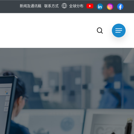
全球分布
新
闻
及
通
讯
稿
联
系
方
式
search
Menu