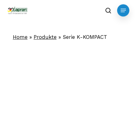
Skip
Menu
to
search
main
content
Home
»
Produkte
»
Serie K-KOMPACT