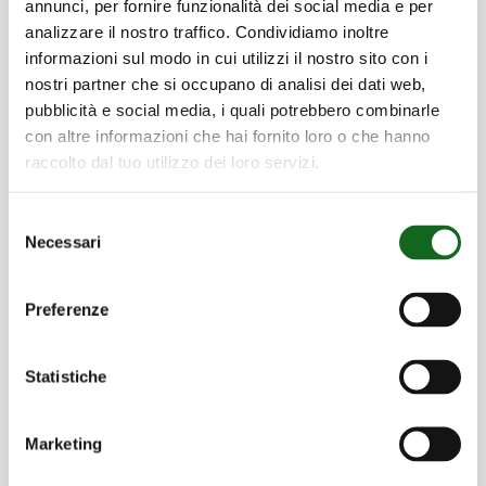
annunci, per fornire funzionalità dei social media e per
analizzare il nostro traffico. Condividiamo inoltre
informazioni sul modo in cui utilizzi il nostro sito con i
nostri partner che si occupano di analisi dei dati web,
Zertifizierungen
pubblicità e social media, i quali potrebbero combinarle
con altre informazioni che hai fornito loro o che hanno
Als Gewähr des Engagements für
raccolto dal tuo utilizzo dei loro servizi.
ökologische Nachhaltigkeit,
Arbeitssicherheit und
Selezione
Produktzuverlässigkeit
Necessari
del
consenso
Mehr erfahren
Preferenze
Statistiche
Marketing
Möchten Sie mehr über die Produkte