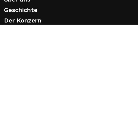
Geschichte
Der Konzern
Jobs und Karriere
News
Caprari Pumpen
Zertifizierungen
Ethikkodex
Impressum
© 2026 Caprari. Caprari Spa Via Emilia Ovest 900 - 41123
Modena - Tel. +39 059897611 P. IVA n° 01779310364