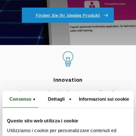
Finden Sie Ihr ideales Produkt
Innovation
Patente und exklusive Systeme für alle
Consenso
Dettagli
Informazioni sui cookie
Arten von Bedürfnissen
Mehr erfahren
Questo sito web utilizza i cookie
Utilizziamo i cookie per personalizzare contenuti ed