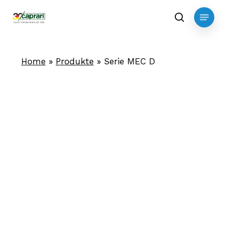
Skip
Menu
to
search
main
content
Home
»
Produkte
»
Serie MEC D