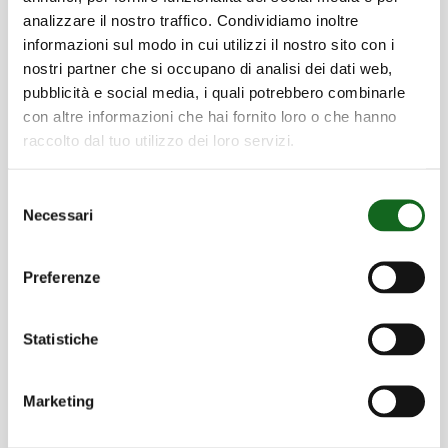
Innovation
analizzare il nostro traffico. Condividiamo inoltre
informazioni sul modo in cui utilizzi il nostro sito con i
Patente und exklusive Systeme für alle
nostri partner che si occupano di analisi dei dati web,
Arten von Bedürfnissen
pubblicità e social media, i quali potrebbero combinarle
con altre informazioni che hai fornito loro o che hanno
Mehr erfahren
raccolto dal tuo utilizzo dei loro servizi.
Selezione
Necessari
del
consenso
Preferenze
Zertifizierungen
Als Gewähr des Engagements für
Statistiche
ökologische Nachhaltigkeit,
Arbeitssicherheit und
Marketing
Produktzuverlässigkeit