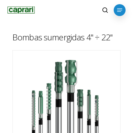
Skip
Menu
to
search
main
content
Bombas sumergidas 4" ÷ 22"