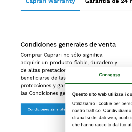
Caprari Warranty
Garantía de 24
Condiciones generales de venta
Comprar Caprari no sólo significa
adquirir un producto fiable, duradero y
de altas prestaciones, sino también
Consenso
beneficiarse de las ventajosas
protecciones y garantías previstas en
las Condiciones generales de venta.
Questo sito web utilizza i c
Utilizziamo i cookie per perso
Condiciones generales de venta
nostro traffico. Condividiamo 
di analisi dei dati web, pubbl
che hanno raccolto dal tuo uti