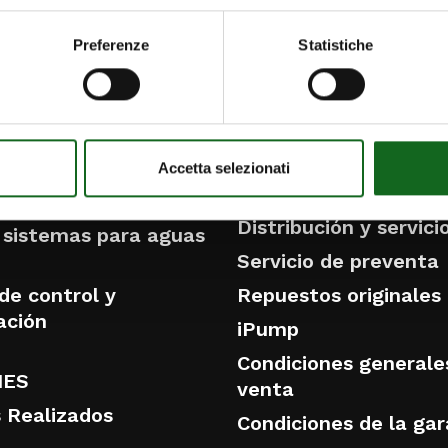
Preferenze
Statistiche
OS
INNOVACIÓN
 motores sumergidos
Accetta selezionati
DISTRIBUCIÓN Y SER
 superficie
Distribución y servici
sistemas para aguas
s
Servicio de preventa
de control y
Repuestos originales
ación
iPump
Condiciones generale
NES
venta
 Realizados
Condiciones de la gar