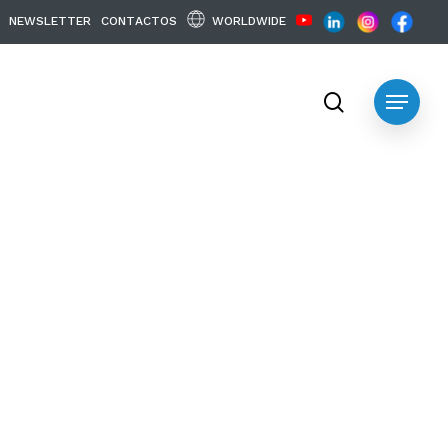
WORLDWIDE
N
E
W
S
L
E
T
T
E
R
C
O
N
T
A
C
T
O
S
search
Menu
Buy Now