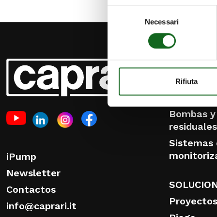
Selezione
Necessari
del
consenso
PRODUCT
Bombas y
Rifiuta
Bombas de
Bombas y 
residuale
Sistemas 
monitoriz
iPump
Newsletter
SOLUCIO
Contactos
Proyectos
info@caprari.it