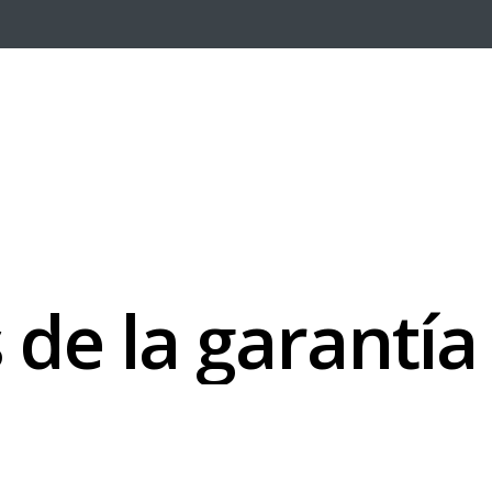
s
d
e
l
a
g
a
r
a
n
t
í
a