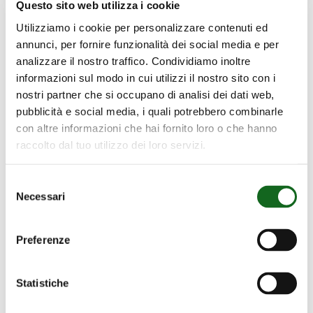
Questo sito web utilizza i cookie
Utilizziamo i cookie per personalizzare contenuti ed
annunci, per fornire funzionalità dei social media e per
analizzare il nostro traffico. Condividiamo inoltre
informazioni sul modo in cui utilizzi il nostro sito con i
nostri partner che si occupano di analisi dei dati web,
Tratamiento
de
aguas
residuales:
pubblicità e social media, i quali potrebbero combinarle
tecnología
para
un
futuro
sostenible
con altre informazioni che hai fornito loro o che hanno
raccolto dal tuo utilizzo dei loro servizi.
El punto de partida es el objetivo 6 de la
Agenda 2030 para el Desarrollo Sostenible
Selezione
de la ONU, «Agua limpia y saneamiento»,
Necessari
del
que establece: Garantizar la disponibilidad
consenso
de agua y su gestión sostenible y el
Preferenze
saneamiento para todos.
Statistiche
Descargar