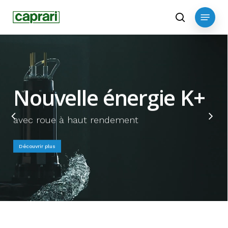
Skip
Menu
to
search
main
content
Nouvelle énergie K+
avec roue à haut rendement
Découvrir plus