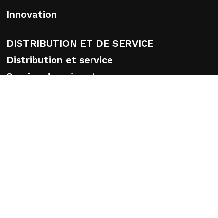
Innovation
DISTRIBUTION ET DE SERVICE
Distribution et service
Service de prévente
Pièces de rechange originales
iPump
Conditions générales de vente
Conditions de garantie
Formation
FAQ
ESG