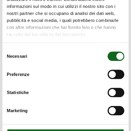
informazioni sul modo in cui utilizzi il nostro sito con i
nostri partner che si occupano di analisi dei dati web,
pubblicità e social media, i quali potrebbero combinarle
con altre informazioni che hai fornito loro o che hanno
raccolto dal tuo utilizzo dei loro servizi.
Selezione
Necessari
del
consenso
Caprari Grande-Bretagne
Preferenze
Caprari Pumps (UK) LTD
Statistiche
Caprari House, Bakewell Road
Orton Southgate Peterborough PE2 6XU –
Marketing
Grande-Bretagne
Téléphone fixe: +44 1733 371605
Sito web:
www.caprari.com/en-en/